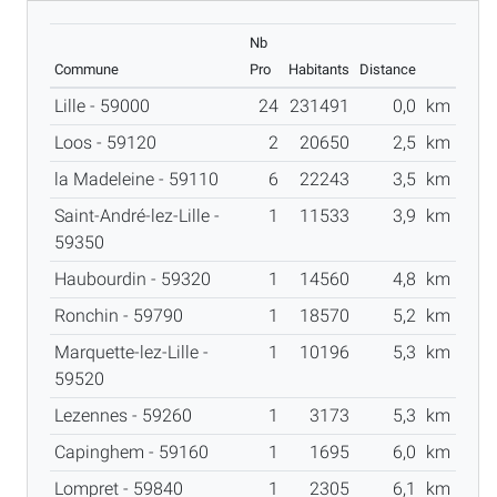
Nb
Commune
Pro
Habitants
Distance
Lille - 59000
24
231491
0,0
km
Loos - 59120
2
20650
2,5
km
la Madeleine - 59110
6
22243
3,5
km
Saint-André-lez-Lille -
1
11533
3,9
km
59350
Haubourdin - 59320
1
14560
4,8
km
Ronchin - 59790
1
18570
5,2
km
Marquette-lez-Lille -
1
10196
5,3
km
59520
Lezennes - 59260
1
3173
5,3
km
Capinghem - 59160
1
1695
6,0
km
Lompret - 59840
1
2305
6,1
km