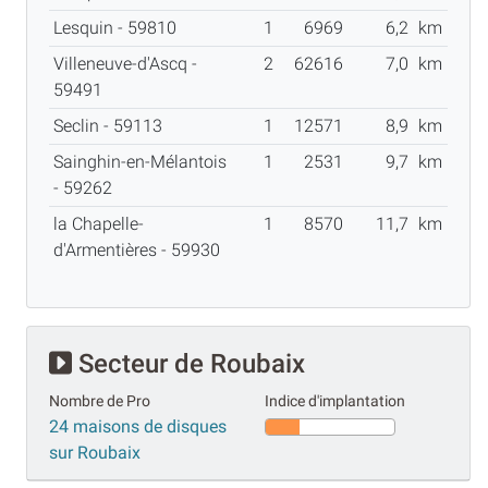
Lesquin - 59810
1
6969
6,2
km
Villeneuve-d'Ascq -
2
62616
7,0
km
59491
Seclin - 59113
1
12571
8,9
km
Sainghin-en-Mélantois
1
2531
9,7
km
- 59262
la Chapelle-
1
8570
11,7
km
d'Armentières - 59930
Secteur de Roubaix
Nombre de Pro
Indice d'implantation
24 maisons de disques
sur Roubaix