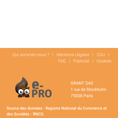
Qui sommes-nous ?
|
Mentions Légales
|
CGU
|
FAQ
|
Publicité
|
Cookies
GRANT SAS
1 rue de Stockholm
75008 Paris
Source des données : Registre National du Commerce et
des Sociétés - RNCS.