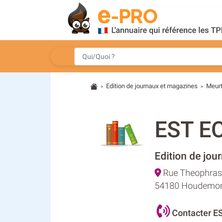
Edition de journaux et magazines
Meurt
>
>
EST E
Edition de jou
Rue Theophras
54180 Houdemo
Contacter E