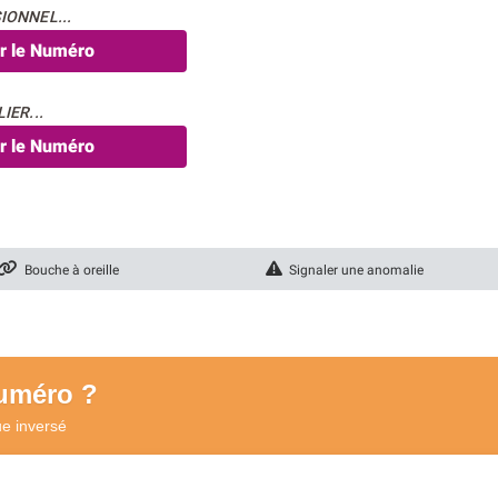
IONNEL...
er le Numéro
IER...
er le Numéro
Bouche à oreille
Signaler une anomalie
numéro ?
ue
inversé