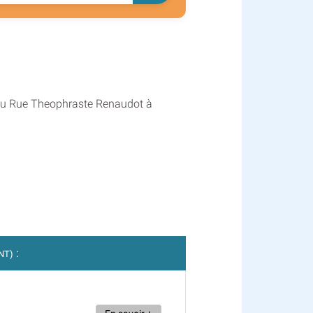
e au Rue Theophraste Renaudot à
:
NT)