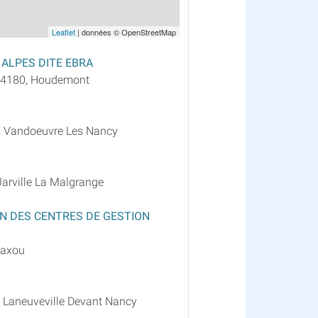
Leaflet
| données © OpenStreetMap
ALPES DITE EBRA
 54180, Houdemont
, Vandoeuvre Les Nancy
Jarville La Malgrange
ON DES CENTRES DE GESTION
Laxou
 Laneuveville Devant Nancy