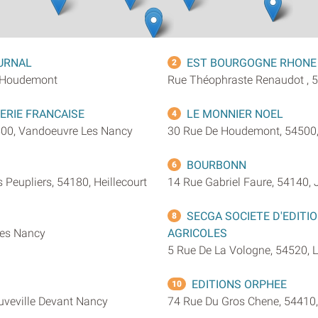
OURNAL
EST BOURGOGNE RHONE 
2
, Houdemont
Rue Théophraste Renaudot ,
ERIE FRANCAISE
LE MONNIER NOEL
4
500, Vandoeuvre Les Nancy
30 Rue De Houdemont, 54500
BOURBONN
6
 Peupliers, 54180, Heillecourt
14 Rue Gabriel Faure, 54140, 
SECGA SOCIETE D'EDITI
8
 Les Nancy
AGRICOLES
5 Rue De La Vologne, 54520, 
EDITIONS ORPHEE
10
uveville Devant Nancy
74 Rue Du Gros Chene, 54410,