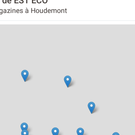
é de EST ECO
magazines à Houdemont