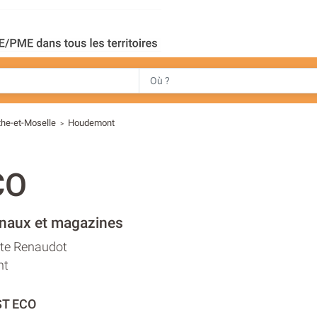
he-et-Moselle
Houdemont
>
CO
rnaux et magazines
te Renaudot
nt
ST ECO