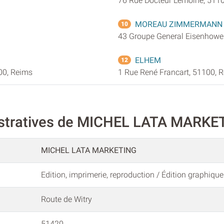
76 Rue Docteur Lemoine, 511
MOREAU ZIMMERMANN 
10
43 Groupe General Eisenhower
ELHEM
12
00, Reims
1 Rue René Francart, 51100, 
istratives de MICHEL LATA MARKE
MICHEL LATA MARKETING
Edition, imprimerie, reproduction / Édition graphique
Route de Witry
51420