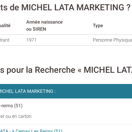
eants de MICHEL LATA MARKETING ?
Année naissance
alité
Type
ou SIREN
érant
1971
Personne Physiqu
res pour la Recherche « MICHEL L
ICHEL LATA MARKETING :
s-reims (51)
ier ou en carton
LATA
- à Cernay Les Reims (51)