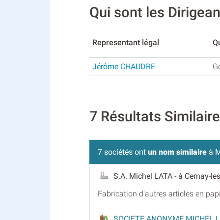
Qui sont les Dirig
Representant légal
Qu
Jérôme CHAUDRE
G
7 Résultats Similai
7 sociétés ont
un nom similaire
à M
S.A. Michel LATA
- à Cernay-le
Fabrication d'autres articles en pap
SOCIETE ANONYME MICHEL 