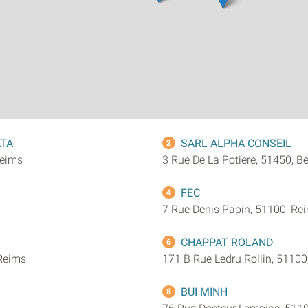
ATA
SARL ALPHA CONSEIL
2
Reims
3 Rue De La Potiere, 51450, B
FEC
4
7 Rue Denis Papin, 51100, Re
CHAPPAT ROLAND
6
Reims
171 B Rue Ledru Rollin, 51100
BUI MINH
8