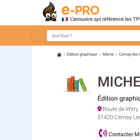
Édition graphique
Marne
Cernay-lès
>
>
>
MICHE
Édition graphi
Route de Witry
51420 Cernay Le
Contacter 