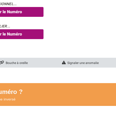
IONNEL...
er le Numéro
IER...
er le Numéro
Bouche à oreille
Signaler une anomalie
numéro ?
ue
inversé