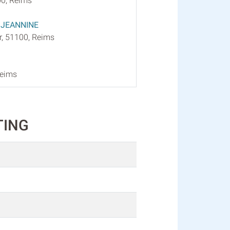
00, Reims
JEANNINE
, 51100, Reims
Reims
TING