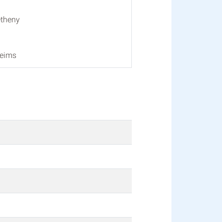
etheny
Reims