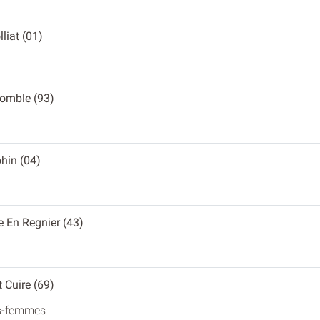
lliat (01)
momble (93)
hin (04)
e En Regnier (43)
t Cuire (69)
es-femmes