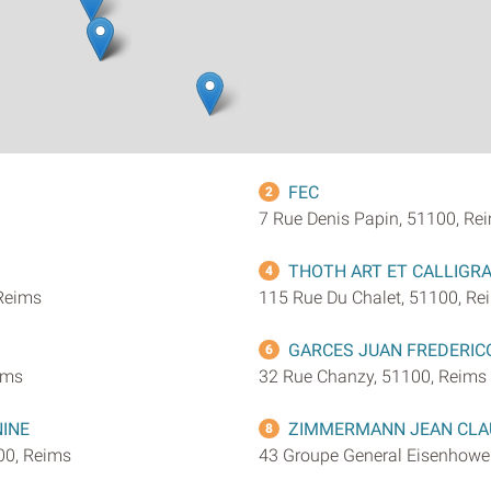
FEC
2
7 Rue Denis Papin, 51100, Re
THOTH ART ET CALLIGRA
4
Reims
115 Rue Du Chalet, 51100, Re
GARCES JUAN FREDERIC
6
ims
32 Rue Chanzy, 51100, Reims
INE
ZIMMERMANN JEAN CLA
8
00, Reims
43 Groupe General Eisenhower