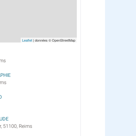
Leaflet
| données © OpenStreetMap
ims
PHIE
ims
O
UDE
, 51100, Reims