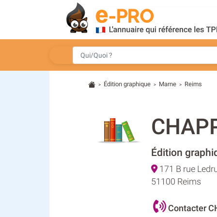
Édition graphique
Marne
Reims
>
>
>
CHAP
Édition graphi
171 B rue Ledru
51100 Reims
Contacter 