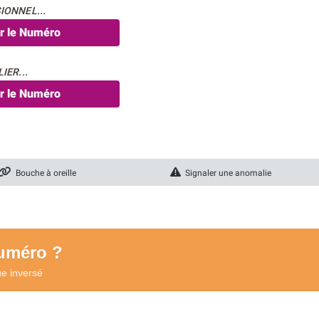
IONNEL...
er le Numéro
IER...
er le Numéro
Bouche à oreille
Signaler une anomalie
numéro ?
ue
inversé