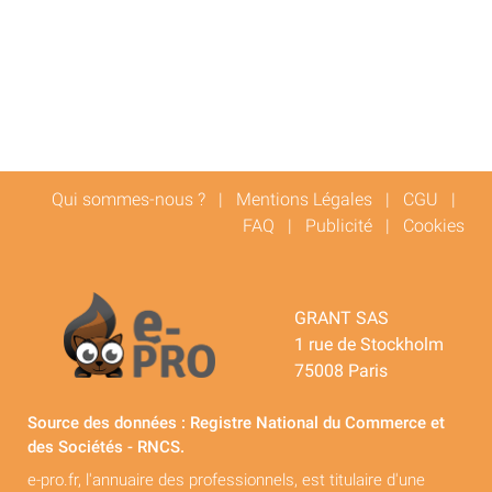
Qui sommes-nous ?
|
Mentions Légales
|
CGU
|
FAQ
|
Publicité
|
Cookies
GRANT SAS
1 rue de Stockholm
75008 Paris
Source des données : Registre National du Commerce et
des Sociétés - RNCS.
e-pro.fr, l'annuaire des professionnels, est titulaire d'une