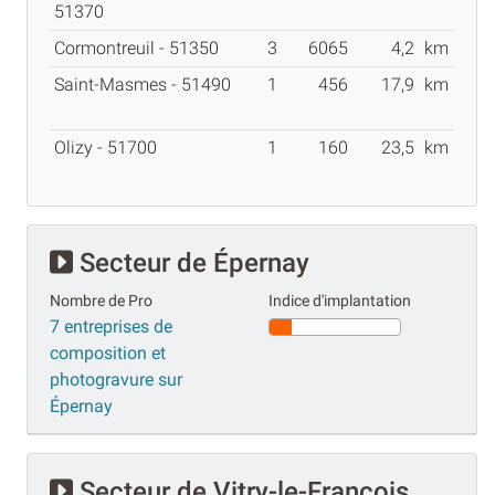
51370
Cormontreuil - 51350
3
6065
4,2
km
Saint-Masmes - 51490
1
456
17,9
km
Olizy - 51700
1
160
23,5
km
Secteur de Épernay
Nombre de Pro
Indice d'implantation
7 entreprises de
composition et
photogravure sur
Épernay
Secteur de Vitry-le-François