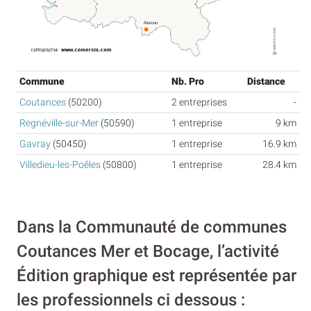
Commune
Nb. Pro
Distance
Coutances
(50200)
2 entreprises
-
Regnéville-sur-Mer
(50590)
1 entreprise
9 km
Gavray
(50450)
1 entreprise
16.9 km
Villedieu-les-Poêles
(50800)
1 entreprise
28.4 km
Dans la Communauté de communes
Coutances Mer et Bocage, l’activité
Édition graphique est représentée par
les professionnels ci dessous :