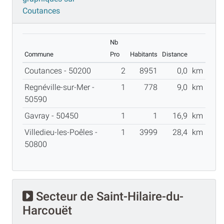
Coutances
Nb
Commune
Pro
Habitants
Distance
Coutances - 50200
2
8951
0,0
km
Regnéville-sur-Mer -
1
778
9,0
km
50590
Gavray - 50450
1
1
16,9
km
Villedieu-les-Poêles -
1
3999
28,4
km
50800
Secteur de Saint-Hilaire-du-
Harcouët