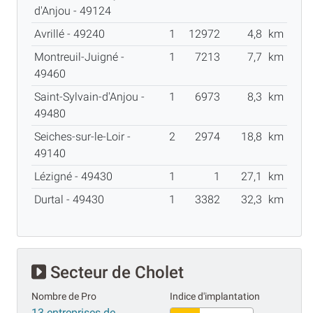
d'Anjou - 49124
Avrillé - 49240
1
12972
4,8
km
Montreuil-Juigné -
1
7213
7,7
km
49460
Saint-Sylvain-d'Anjou -
1
6973
8,3
km
49480
Seiches-sur-le-Loir -
2
2974
18,8
km
49140
Lézigné - 49430
1
1
27,1
km
Durtal - 49430
1
3382
32,3
km
Secteur de Cholet
Nombre de Pro
Indice d'implantation
13 entreprises de