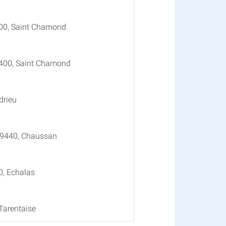
400, Saint Chamond
2400, Saint Chamond
drieu
69440, Chaussan
0, Echalas
Tarentaise