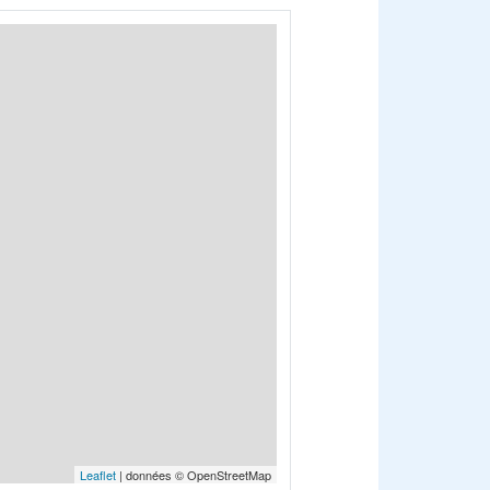
Leaflet
| données © OpenStreetMap