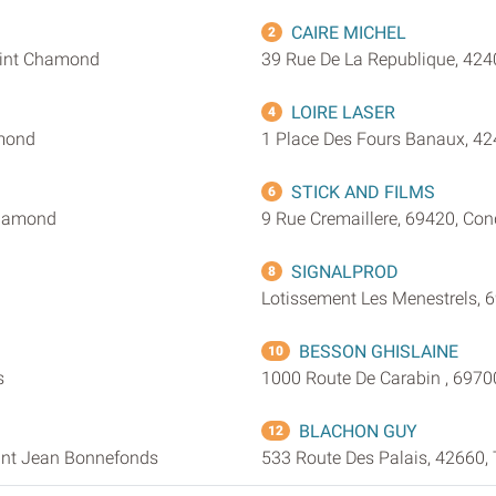
CAIRE MICHEL
2
aint Chamond
39 Rue De La Republique, 42
LOIRE LASER
4
amond
1 Place Des Fours Banaux, 4
STICK AND FILMS
6
Chamond
9 Rue Cremaillere, 69420, Con
SIGNALPROD
8
Lotissement Les Menestrels, 
BESSON GHISLAINE
10
s
1000 Route De Carabin , 6970
BLACHON GUY
12
aint Jean Bonnefonds
533 Route Des Palais, 42660, 