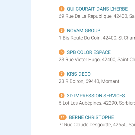
QUI COURAIT DANS L'HERBE
1
69 Rue De La Republique, 42400, S
NOVAM GROUP
3
1 Bis Route Du Coin, 42400, St Ch
SPB COLOR ESPACE
5
23 Rue Victor Hugo, 42400, Saint 
KRIS DECO
7
23 R Boiron, 69440, Mornant
3D IMPRESSION SERVICES
9
6 Lot Les Aubépines, 42290, Sorbier
BERNE CHRISTOPHE
11
7r Rue Claude Desgoutte, 42650, S