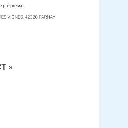
de pré-presse
.
ue DES VIGNES, 42320 FARNAY
CT »