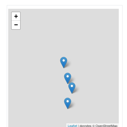
+
−
Leaflet
| données © OpenStreetMap