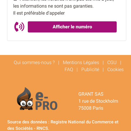
les informations ne sont pas garanties.
Il est préférable d'appeler
Afficher le numéro
Qui sommes-nous ?
|
Mentions Légales
|
CGU
|
FAQ
|
Publicité
|
Cookies
GRANT SAS
1 rue de Stockholm
75008 Paris
Source des données : Registre National du Commerce et
des Sociétés - RNCS.