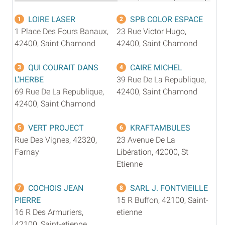
LOIRE LASER
SPB COLOR ESPACE
1
2
1 Place Des Fours Banaux,
23 Rue Victor Hugo,
42400, Saint Chamond
42400, Saint Chamond
QUI COURAIT DANS
CAIRE MICHEL
3
4
L'HERBE
39 Rue De La Republique,
69 Rue De La Republique,
42400, Saint Chamond
42400, Saint Chamond
VERT PROJECT
KRAFTAMBULES
5
6
Rue Des Vignes, 42320,
23 Avenue De La
Farnay
Libération, 42000, St
Etienne
COCHOIS JEAN
SARL J. FONTVIEILLE
7
8
PIERRE
15 R Buffon, 42100, Saint-
16 R Des Armuriers,
etienne
42100, Saint-etienne