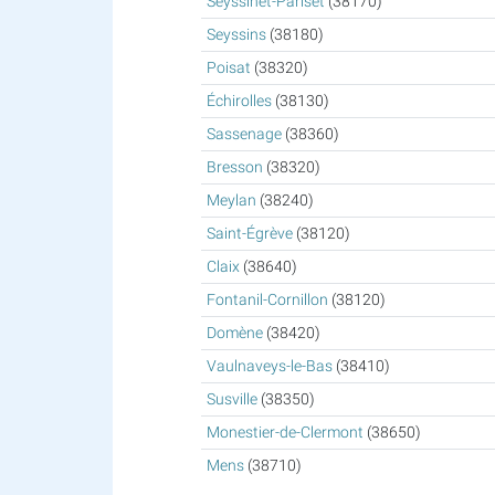
Seyssinet-Pariset
(38170)
Seyssins
(38180)
Poisat
(38320)
Échirolles
(38130)
Sassenage
(38360)
Bresson
(38320)
Meylan
(38240)
Saint-Égrève
(38120)
Claix
(38640)
Fontanil-Cornillon
(38120)
Domène
(38420)
Vaulnaveys-le-Bas
(38410)
Susville
(38350)
Monestier-de-Clermont
(38650)
Mens
(38710)