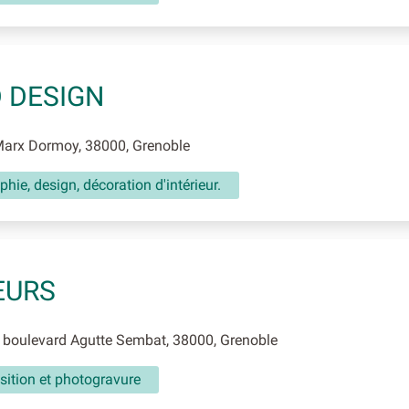
D DESIGN
arx Dormoy, 38000, Grenoble
phie, design, décoration d'intérieur.
EURS
 boulevard Agutte Sembat, 38000, Grenoble
ition et photogravure