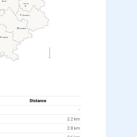
Distance
-
2.2 km
2.8 km