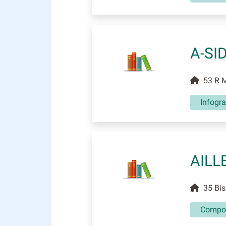
A-SI
53 R M
Infogra
AILL
35 Bis
Compos