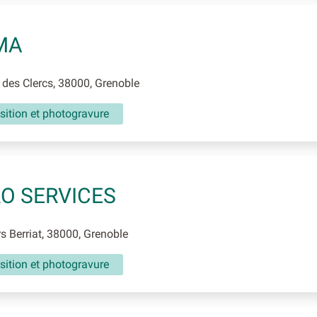
MA
des Clercs, 38000, Grenoble
ition et photogravure
O SERVICES
 Berriat, 38000, Grenoble
ition et photogravure