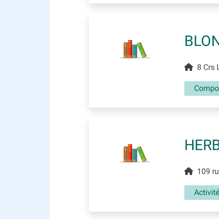
BLON
8 Crs L
Compos
HERB
109 rue
Activit