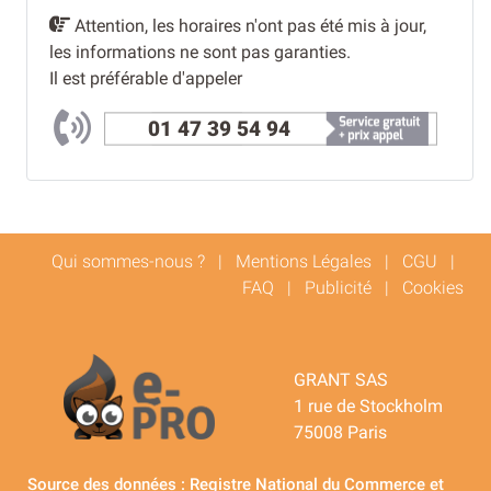
Attention, les horaires n'ont pas été mis à jour,
les informations ne sont pas garanties.
Il est préférable d'appeler
01 47 39 54 94
Qui sommes-nous ?
|
Mentions Légales
|
CGU
|
FAQ
|
Publicité
|
Cookies
GRANT SAS
1 rue de Stockholm
75008 Paris
Source des données : Registre National du Commerce et