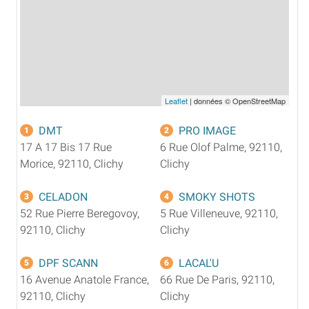
Leaflet
| données © OpenStreetMap
DMT
PRO IMAGE
1
2
17 A 17 Bis 17 Rue
6 Rue Olof Palme, 92110,
Morice, 92110, Clichy
Clichy
CELADON
SMOKY SHOTS
3
4
52 Rue Pierre Beregovoy,
5 Rue Villeneuve, 92110,
92110, Clichy
Clichy
DPF SCANN
LACAL'U
5
6
16 Avenue Anatole France,
66 Rue De Paris, 92110,
92110, Clichy
Clichy