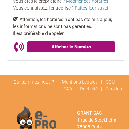
Vous êtes le proprietaire ?
Modifier ces horaires
Vous connaissez l'entreprise ?
Faites-leur savoir
Attention, les horaires n'ont pas été mis à jour,
les informations ne sont pas garanties.
Il est préférable d'appeler
Afficher le Numéro
Qui sommes-nous ?
|
Mentions Légales
|
CGU
|
FAQ
|
Publicité
|
Cookies
GRANT SAS
1 rue de Stockholm
75008 Paris