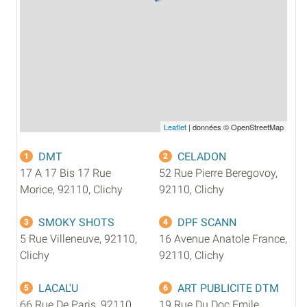
Leaflet
| données © OpenStreetMap
DMT
CELADON
1
2
17 A 17 Bis 17 Rue
52 Rue Pierre Beregovoy,
Morice, 92110, Clichy
92110, Clichy
SMOKY SHOTS
DPF SCANN
3
4
5 Rue Villeneuve, 92110,
16 Avenue Anatole France,
Clichy
92110, Clichy
LACAL'U
ART PUBLICITE DTM
5
6
66 Rue De Paris, 92110,
19 Rue Du Doc Emile