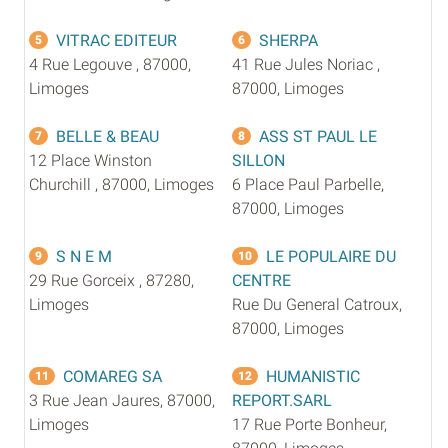
VITRAC EDITEUR
SHERPA
5
6
4 Rue Legouve , 87000,
41 Rue Jules Noriac ,
Limoges
87000, Limoges
BELLE & BEAU
ASS ST PAUL LE
7
8
12 Place Winston
SILLON
Churchill , 87000, Limoges
6 Place Paul Parbelle,
87000, Limoges
S N E M
LE POPULAIRE DU
9
10
29 Rue Gorceix , 87280,
CENTRE
Limoges
Rue Du General Catroux,
87000, Limoges
COMAREG SA
HUMANISTIC
11
12
3 Rue Jean Jaures, 87000,
REPORT.SARL
Limoges
17 Rue Porte Bonheur,