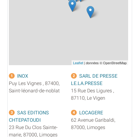
Leaflet
| données © OpenStreetMap
INOX
SARL DE PRESSE
1
2
Puy Les Vignes , 87400,
LE.LA.PRESSE
Saint-léonard-de-noblat
15 Rue Des Ligures ,
87110, Le Vigen
SAS EDITIONS
LOCAGERE
3
4
CHTEPATOUDI
62 Avenue Garibaldi,
23 Rue Du Clos Sainte-
87000, Limoges
marie, 87000, Limoges