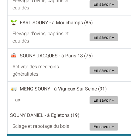
Elevage d'ovins, caprins et
En savoir +
équidés
EARL SOUNY
- à Mouchamps (85)
Elevage d'ovins, caprins et
En savoir +
équidés
SOUNY JACQUES
- à Paris 18 (75)
Activité des médecins
En savoir +
généralistes
MENG SOUNY
- à Vigneux Sur Seine (91)
Taxi
En savoir +
SOUNY DANIEL
- à Egletons (19)
Sciage et rabotage du bois
En savoir +