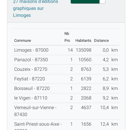
27 maisons d'éditions
graphiques sur
Limoges
Nb
Commune
Pro
Habitants
Distance
Limoges - 87000
14
135098
0,0
km
Panazol - 87350
1
10560
4,2
km
Couzeix - 87270
2
8763
5,3
km
Feytiat - 87220
2
6139
6,2
km
Boisseuil - 87220
1
2822
8,9
km
le Vigen - 87110
2
2068
9,2
km
Verneuil-sur-Vienne -
2
4637
10,4
km
87430
Saint-Priest-sous-Aixe -
1
1656
12,4
km