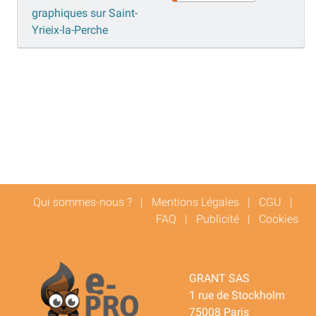
graphiques sur Saint-
Yrieix-la-Perche
Qui sommes-nous ?
|
Mentions Légales
|
CGU
|
FAQ
|
Publicité
|
Cookies
GRANT SAS
1 rue de Stockholm
75008 Paris