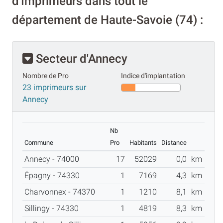
d'Imprimeurs dans tout le
département de Haute-Savoie (74) :
Secteur d'Annecy
Nombre de Pro
Indice d'implantation
23 imprimeurs sur
Annecy
Nb
Commune
Pro
Habitants
Distance
Annecy - 74000
17
52029
0,0
km
Épagny - 74330
1
7169
4,3
km
Charvonnex - 74370
1
1210
8,1
km
Sillingy - 74330
1
4819
8,3
km