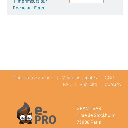
1 imprimeurs sur
Roche-sur-Foron
Qui sommes-nous ?
|
Mentions Légales
|
CGU
|
FAQ
|
Publicité
|
Cookies
GRANT SAS
1 rue de Stockholm
75008 Paris