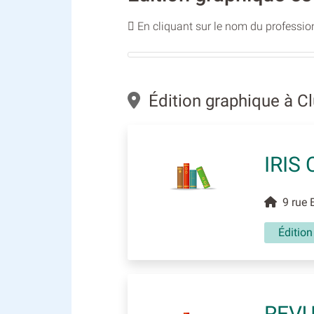
En cliquant sur le nom du profession
Édition graphique à C
IRIS
9 rue E
Éditio
REVU