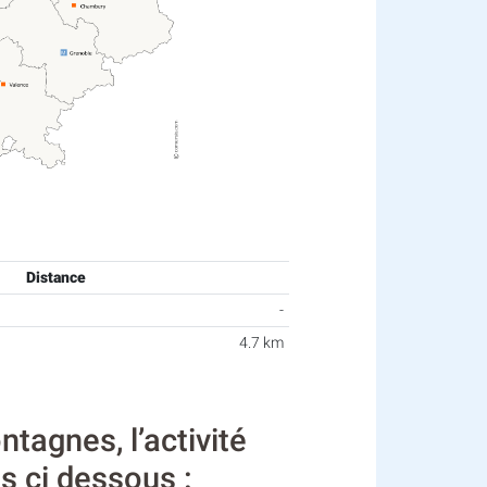
Distance
-
4.7 km
agnes, l’activité
s ci dessous :