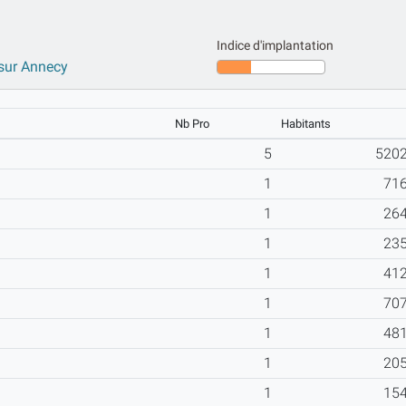
Indice d'implantation
 sur Annecy
Nb Pro
Habitants
5
520
1
71
1
26
1
23
1
41
1
70
1
48
1
20
1
15