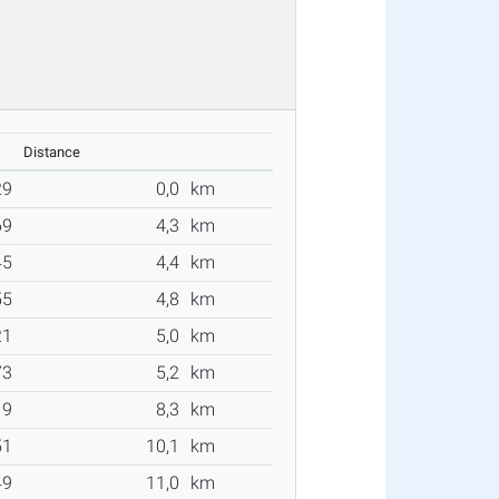
Distance
29
0,0
km
69
4,3
km
45
4,4
km
55
4,8
km
21
5,0
km
73
5,2
km
19
8,3
km
51
10,1
km
49
11,0
km