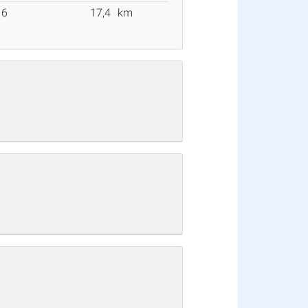
16
17,4
km