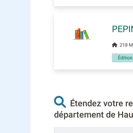
PEPI
218 Me
Éditio
Étendez votre re
département de Haut