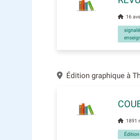
16 ave
signalé
enseign
Édition graphique à T
COUE
1891 r
Éditio