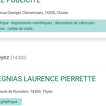
nue Georges Clemenceau, 74300, Cluses
tique - impressions numériques - décoration de véhicules -
es - cartes de visite...
hyez
(74300)
GNIAS LAURENCE PIERRETTE
oute de Rontalon, 74300, Thyez
n graphique