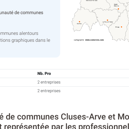
unauté de communes
communes alentours
tions graphiques dans le
Nb. Pro
2 entreprises
2 entreprises
 de communes Cluses-Arve et Mont
t représentée par les professionnel