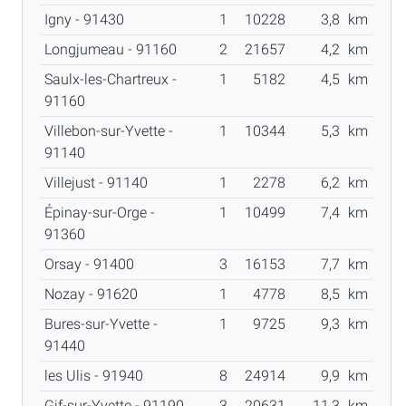
Igny - 91430
1
10228
3,8
km
Longjumeau - 91160
2
21657
4,2
km
Saulx-les-Chartreux -
1
5182
4,5
km
91160
Villebon-sur-Yvette -
1
10344
5,3
km
91140
Villejust - 91140
1
2278
6,2
km
Épinay-sur-Orge -
1
10499
7,4
km
91360
Orsay - 91400
3
16153
7,7
km
Nozay - 91620
1
4778
8,5
km
Bures-sur-Yvette -
1
9725
9,3
km
91440
les Ulis - 91940
8
24914
9,9
km
Gif-sur-Yvette - 91190
3
20631
11,3
km