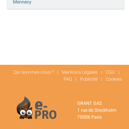
Mennecy
Qui sommes-nous ?
|
Mentions Légales
|
CGU
|
FAQ
|
Publicité
|
Cookies
GRANT SAS
1 rue de Stockholm
75008 Paris