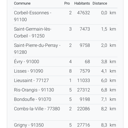
Commune
Pro
Habitants
Distance
Corbeil-Essonnes -
2
47632
0,0
km
91100
Saint-Germain-lès-
3
7473
1,5
km
Corbeil - 91250
Saint-Pierre-du-Perray -
2
9758
2,0
km
91280
Évry - 91000
4
68
3,8
km
Lisses - 91090
8
7579
4,1
km
Lieusaint - 77127
1
11033
6,0
km
Ris-Orangis - 91130
5
27312
6,8
km
Bondoufle - 91070
5
9198
7,1
km
Combs-la-Ville - 77380
2
22086
8,2
km
Grigny - 91350
5
27716
8,3
km