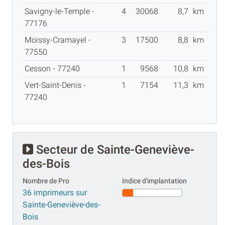
Savigny-le-Temple -
4
30068
8,7
km
77176
Moissy-Cramayel -
3
17500
8,8
km
77550
Cesson - 77240
1
9568
10,8
km
Vert-Saint-Denis -
1
7154
11,3
km
77240
Secteur de Sainte-Geneviève-
des-Bois
Nombre de Pro
Indice d'implantation
36 imprimeurs sur
Sainte-Geneviève-des-
Bois