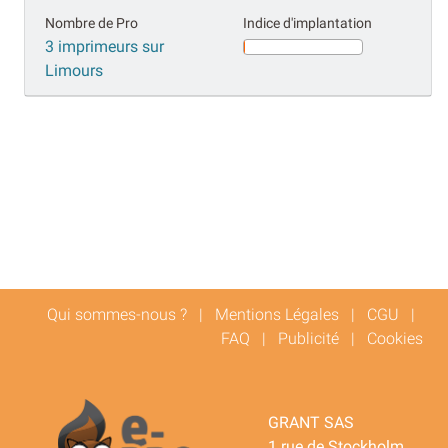
Nombre de Pro
Indice d'implantation
3 imprimeurs sur
Limours
Qui sommes-nous ?
|
Mentions Légales
|
CGU
|
FAQ
|
Publicité
|
Cookies
GRANT SAS
1 rue de Stockholm