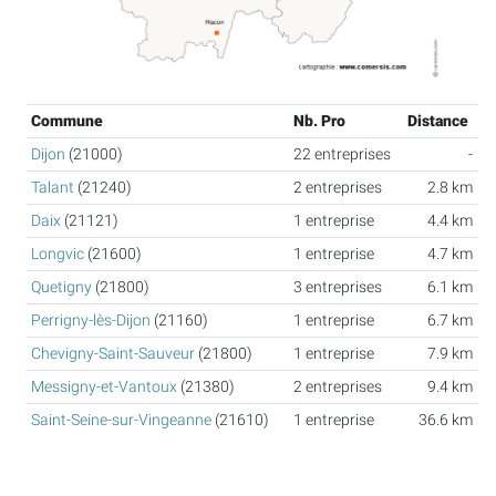
Commune
Nb. Pro
Distance
Dijon
(21000)
22 entreprises
-
Talant
(21240)
2 entreprises
2.8 km
Daix
(21121)
1 entreprise
4.4 km
Longvic
(21600)
1 entreprise
4.7 km
Quetigny
(21800)
3 entreprises
6.1 km
Perrigny-lès-Dijon
(21160)
1 entreprise
6.7 km
Chevigny-Saint-Sauveur
(21800)
1 entreprise
7.9 km
Messigny-et-Vantoux
(21380)
2 entreprises
9.4 km
Saint-Seine-sur-Vingeanne
(21610)
1 entreprise
36.6 km