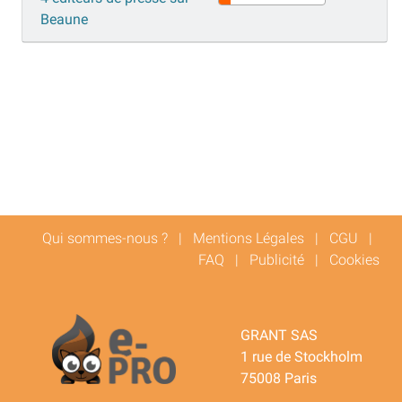
Beaune
Qui sommes-nous ?
|
Mentions Légales
|
CGU
|
FAQ
|
Publicité
|
Cookies
GRANT SAS
1 rue de Stockholm
75008 Paris