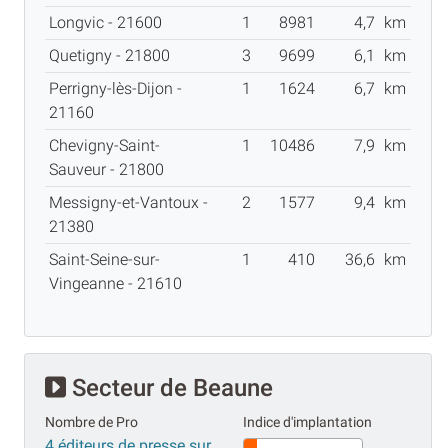
Longvic - 21600
1
8981
4,7
km
Quetigny - 21800
3
9699
6,1
km
Perrigny-lès-Dijon -
1
1624
6,7
km
21160
Chevigny-Saint-
1
10486
7,9
km
Sauveur - 21800
Messigny-et-Vantoux -
2
1577
9,4
km
21380
Saint-Seine-sur-
1
410
36,6
km
Vingeanne - 21610
Secteur de Beaune
Nombre de Pro
Indice d'implantation
4 éditeurs de presse sur