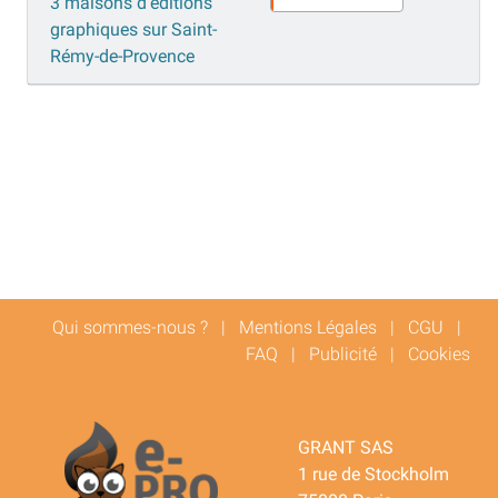
3 maisons d'éditions
graphiques sur Saint-
Rémy-de-Provence
Qui sommes-nous ?
|
Mentions Légales
|
CGU
|
FAQ
|
Publicité
|
Cookies
GRANT SAS
1 rue de Stockholm