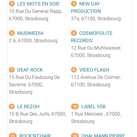
LES MOTS EN SOIE
NEW DAY
3
4
10 Rue Du General Rapp,
PRODUCTION
67000, Strasbourg
37a, 67100, Strasbourg
MUSIMEDIA
COSMOPOLITE
5
6
2 A, 67000, Strasbourg
RECORDS
12 Rue Du Muhlwasser,
67000, Strasbourg
DEAF ROCK
VIDEO FLASH
7
8
15 Rue Du Faubourg De
112 Avenue De Colmar,
Saverne, 67000,
67100, Strasbourg
Strasbourg
LE REZOH
LABEL 95B
9
10
15 B Rue Des Juifs, 67000,
1 Rue Merciere , 67000,
Strasbourg
Strasbourg
ROCK'N'CHAIR
DHALMANN PIERRE
11
12