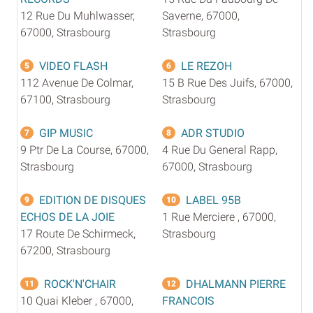
12 Rue Du Muhlwasser,
Saverne, 67000,
67000, Strasbourg
Strasbourg
VIDEO FLASH
LE REZOH
5
6
112 Avenue De Colmar,
15 B Rue Des Juifs, 67000,
67100, Strasbourg
Strasbourg
GIP MUSIC
ADR STUDIO
7
8
9 Ptr De La Course, 67000,
4 Rue Du General Rapp,
Strasbourg
67000, Strasbourg
EDITION DE DISQUES
LABEL 95B
9
10
ECHOS DE LA JOIE
1 Rue Merciere , 67000,
17 Route De Schirmeck,
Strasbourg
67200, Strasbourg
ROCK'N'CHAIR
DHALMANN PIERRE
11
12
10 Quai Kleber , 67000,
FRANCOIS