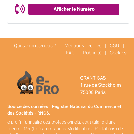
Afficher le Numéro
Qui sommes-nous ?
|
Mentions Légales
|
CGU
|
FAQ
|
Publicité
|
Cookies
GRANT SAS
1 rue de Stockholm
75008 Paris
Source des données : Registre National du Commerce et
des Sociétés - RNCS.
e-pro.fr, l'annuaire des professionnels, est titulaire d'une
licence IMR (Immatriculations Modifications Radiations) de