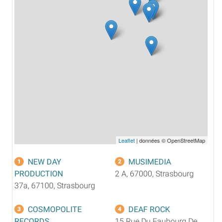
Leaflet
| données © OpenStreetMap
NEW DAY
MUSIMEDIA
1
2
PRODUCTION
2 A, 67000, Strasbourg
37a, 67100, Strasbourg
COSMOPOLITE
DEAF ROCK
3
4
RECORDS
15 Rue Du Faubourg De