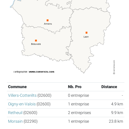
Commune
Nb. Pro
Distance
Villers-Cotterêts
(02600)
0 entreprise
-
Oigny-en-Valois
(02600)
1 entreprise
4.9 km
Retheuil
(02600)
2 entreprises
9.9 km
Morsain
(02290)
1 entreprise
23.8 km