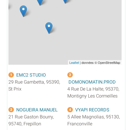
Leaflet
| données © OpenStreetMap
EMC2 STUDIO
1
2
29 Rue Gambetta, 95390,
DOMONOMATIN.PROD
St Prix
4 Rue De La Halte, 95370,
Montigny Les Cormeilles
NOGUEIRA MANUEL
VYAPI RECORDS
3
4
21 Rue Gaston Bourry,
5 Allee Magnolias, 95130,
95740, Frepillon
Franconville