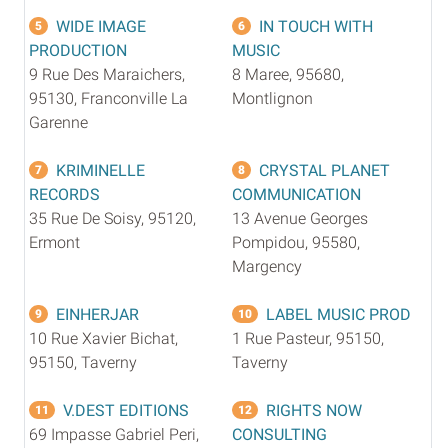
WIDE IMAGE
IN TOUCH WITH
5
6
PRODUCTION
MUSIC
9 Rue Des Maraichers,
8 Maree, 95680,
95130, Franconville La
Montlignon
Garenne
KRIMINELLE
CRYSTAL PLANET
7
8
RECORDS
COMMUNICATION
35 Rue De Soisy, 95120,
13 Avenue Georges
Ermont
Pompidou, 95580,
Margency
EINHERJAR
LABEL MUSIC PROD
9
10
10 Rue Xavier Bichat,
1 Rue Pasteur, 95150,
95150, Taverny
Taverny
V.DEST EDITIONS
RIGHTS NOW
11
12
69 Impasse Gabriel Peri,
CONSULTING