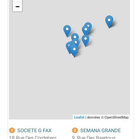
−
Leaflet
| données © OpenStreetMap
SOCIETE G FAX
SEMANA GRANDE
1
2
18 Rue Des Cordeliers,
9, Rue Des Baretous,