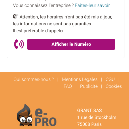
Vous connaissez l'entreprise ?
Faites-leur savoir
Attention, les horaires n'ont pas été mis à jour,
les informations ne sont pas garanties.
Il est préférable d'appeler
Afficher le Numéro
Qui sommes-nous ?
|
Mentions Légales
|
CGU
|
FAQ
|
Publicité
|
Cookies
GRANT SAS
1 rue de Stockholm
75008 Paris