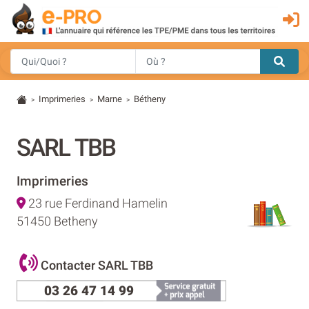
Imprimeries
Marne
Bétheny
>
>
>
SARL TBB
Imprimeries
23 rue Ferdinand Hamelin
51450 Betheny
Contacter SARL TBB
03 26 47 14 99