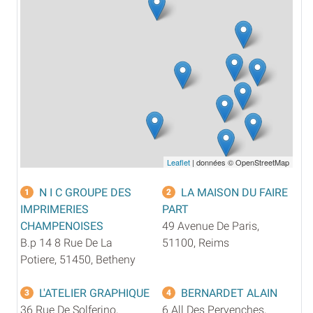
Leaflet
| données © OpenStreetMap
N I C GROUPE DES
LA MAISON DU FAIRE
1
2
IMPRIMERIES
PART
CHAMPENOISES
49 Avenue De Paris,
B.p 14 8 Rue De La
51100, Reims
Potiere, 51450, Betheny
L'ATELIER GRAPHIQUE
BERNARDET ALAIN
3
4
36 Rue De Solferino,
6 All Des Pervenches,