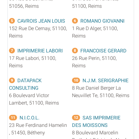
51056, Reims
51100, Reims
CAVROIS JEAN LOUIS
ROMANO GIOVANNI
5
6
152 Rue De Cernay, 51100,
1 Rue D Alger, 51100,
Reims
Reims
IMPRIMERIE LABORI
FRANCOISE GERARD
7
8
17 Rue Labori, 51100,
26 Rue Perin, 51100,
Reims
Reims
DATAPACK
N.J.M. SERIGRAPHIE
9
10
CONSULTING
8 Rue Daniel Berger La
6 Boulevard Victor
Neuvillet Te, 51100, Reims
Lambert, 51100, Reims
N.I.C.O.L.
SAS IMPRIMERIE
11
12
23 Rue Ferdinand Hamelin
DES MOISSONS
, 51450, Bétheny
8 Boulevard Marcelin