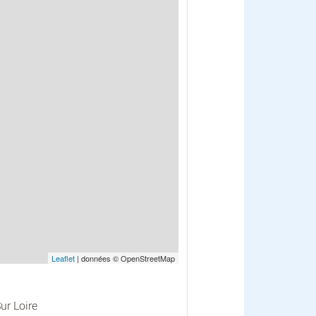
Leaflet
| données © OpenStreetMap
ur Loire