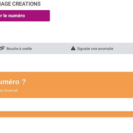
IMAGE CREATIONS
er le numéro
Bouche à oreille
Signaler une anomalie
numéro ?
ue
inversé