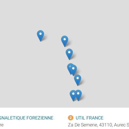
IGNALETIQUE FOREZIENNE
UTIL FRANCE
2
re
Za De Semene, 43110, Aurec S