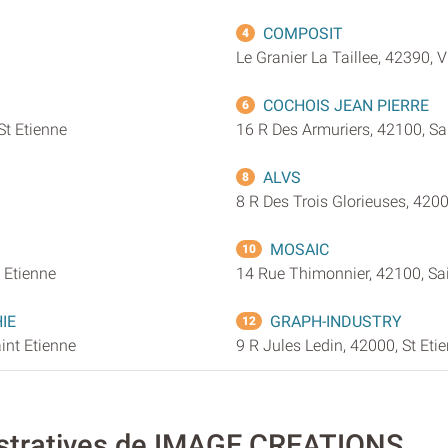
COMPOSIT
4
Le Granier La Taillee, 42390, Vi
COCHOIS JEAN PIERRE
6
St Etienne
16 R Des Armuriers, 42100, Sa
ALVS
8
8 R Des Trois Glorieuses, 4200
MOSAIC
10
t Etienne
14 Rue Thimonnier, 42100, Sai
IE
GRAPH-INDUSTRY
12
int Etienne
9 R Jules Ledin, 42000, St Eti
istratives de IMAGE CREATIONS