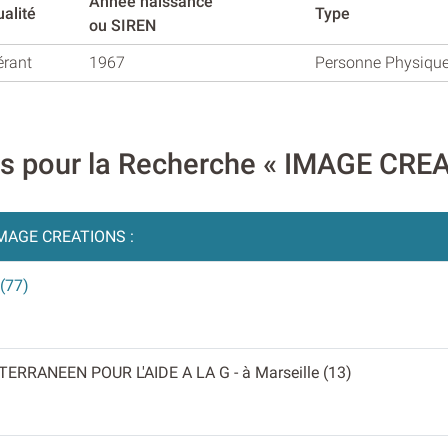
Année naissance
alité
Type
ou SIREN
érant
1967
Personne Physiqu
res pour la Recherche « IMAGE CRE
MAGE CREATIONS :
 (77)
TERRANEEN POUR L'AIDE A LA G
- à Marseille (13)