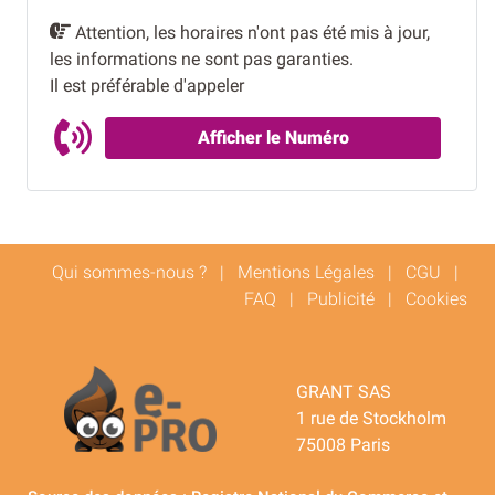
Attention, les horaires n'ont pas été mis à jour,
les informations ne sont pas garanties.
Il est préférable d'appeler
Afficher le Numéro
Qui sommes-nous ?
|
Mentions Légales
|
CGU
|
FAQ
|
Publicité
|
Cookies
GRANT SAS
1 rue de Stockholm
75008 Paris