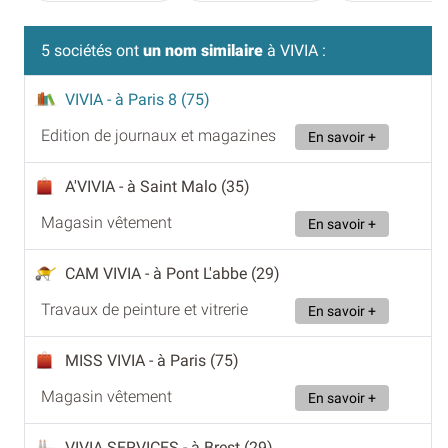
5 sociétés ont
un nom similaire
à VIVIA :
VIVIA
- à Paris 8 (75)
Edition de journaux et magazines
En savoir +
A'VIVIA
- à Saint Malo (35)
Magasin vêtement
En savoir +
CAM VIVIA
- à Pont L'abbe (29)
Travaux de peinture et vitrerie
En savoir +
MISS VIVIA
- à Paris (75)
Magasin vêtement
En savoir +
VIVIA SERVICES
- à Brest (29)