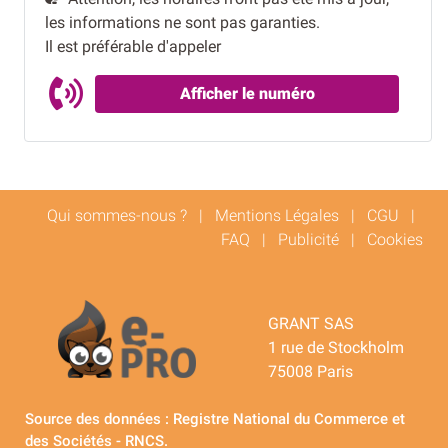
les informations ne sont pas garanties.
Il est préférable d'appeler
Afficher le numéro
Qui sommes-nous ?
|
Mentions Légales
|
CGU
|
FAQ
|
Publicité
|
Cookies
GRANT SAS
1 rue de Stockholm
75008 Paris
Source des données : Registre National du Commerce et
des Sociétés - RNCS.