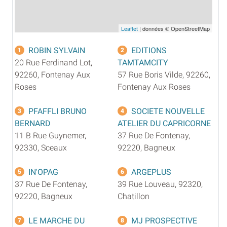
Leaflet
| données © OpenStreetMap
ROBIN SYLVAIN
EDITIONS
1
2
20 Rue Ferdinand Lot,
TAMTAMCITY
92260, Fontenay Aux
57 Rue Boris Vilde, 92260,
Roses
Fontenay Aux Roses
PFAFFLI BRUNO
SOCIETE NOUVELLE
3
4
BERNARD
ATELIER DU CAPRICORNE
11 B Rue Guynemer,
37 Rue De Fontenay,
92330, Sceaux
92220, Bagneux
IN'OPAG
ARGEPLUS
5
6
37 Rue De Fontenay,
39 Rue Louveau, 92320,
92220, Bagneux
Chatillon
LE MARCHE DU
MJ PROSPECTIVE
7
8