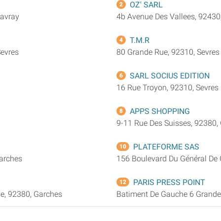
OZ' SARL
2
'avray
4b Avenue Des Vallees, 92430
T.M.R
4
Sevres
80 Grande Rue, 92310, Sevres
SARL SOCIUS EDITION
6
16 Rue Troyon, 92310, Sevres
APPS SHOPPING
8
9-11 Rue Des Suisses, 92380,
PLATEFORME SAS
10
Garches
156 Boulevard Du Général De 
PARIS PRESS POINT
12
e, 92380, Garches
Batiment De Gauche 6 Grande