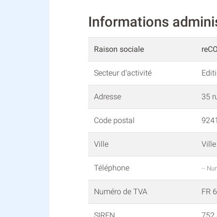
Informations admin
Raison sociale
reC
Secteur d'activité
Edit
Adresse
35 r
Code postal
924
Ville
Vill
Téléphone
-- Nu
Numéro de TVA
FR 
SIREN
752