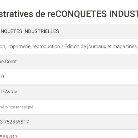
istratives de reCONQUETES INDU
ONQUETES INDUSTRIELLES
ion, imprimerie, reproduction / Edition de journaux et magazines
ue Corot
10
e D Avray
méro non renseigné --
63 752855817
 855 817