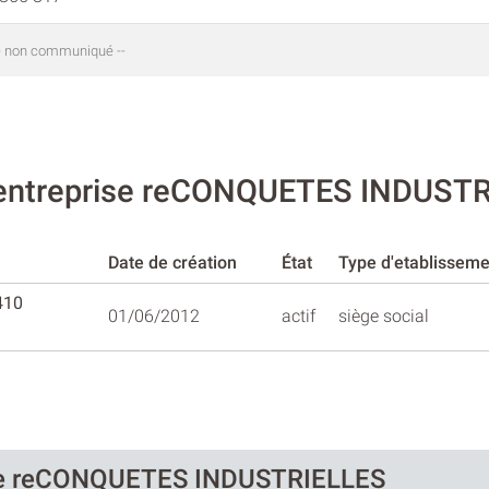
te non communiqué --
l'entreprise reCONQUETES INDUST
Date de création
État
Type d'etablisseme
410
01/06/2012
actif
siège social
 de reCONQUETES INDUSTRIELLES