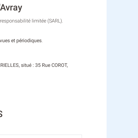
Avray
esponsabilité limitée (SARL).
evues et périodiques
.
TRIELLES, situé : 35 Rue COROT,
S