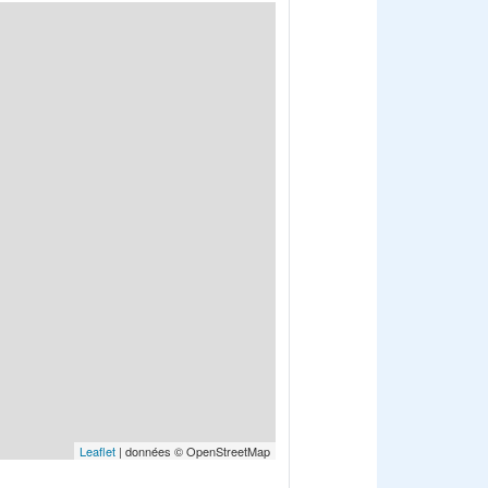
Leaflet
| données © OpenStreetMap