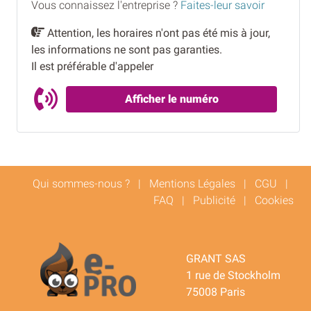
Vous connaissez l'entreprise ?
Faites-leur savoir
Attention, les horaires n'ont pas été mis à jour,
les informations ne sont pas garanties.
Il est préférable d'appeler
Afficher le numéro
Qui sommes-nous ?
|
Mentions Légales
|
CGU
|
FAQ
|
Publicité
|
Cookies
GRANT SAS
1 rue de Stockholm
75008 Paris