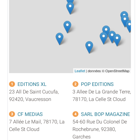
Leaflet
| données © OpenStreetMap
EDITIONS XL
POP EDITIONS
1
2
23 All De Saint Cucufa,
3 Allee De La Grande Terre,
92420, Vaucresson
78170, La Celle St Cloud
CF MEDIAS
SARL BOP MAGAZINE
3
4
7 Allée Le Mail, 78170, La
54-60 Rue Du Colonel De
Celle St Cloud
Rochebrune, 92380,
Garches