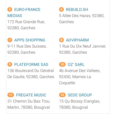
EURO-FRANCE
REBUILD.SH
5
6
MEDIAS
5 Allée Des Haras, 92380,
172 Rue Grande Rue,
Garches
92380, Garches
APPS SHOPPING
ADVIPHARM
7
8
9-11 Rue Des Suisses,
1 Rue Du Dix Neuf Janvier,
92380, Garches
92380, Garches
PLATEFORME SAS
OZ' SARL
9
10
156 Boulevard Du Général
4b Avenue Des Vallees,
De Gaulle, 92380, Garches
92430, Marnes La
Coquette
FREGATE MUSIC
SEDE GROUP
11
12
31 Chemin Du Bas Trou
15 Qu Boissy D'anglas,
Martin, 78380, Bougival
78380, Bougival