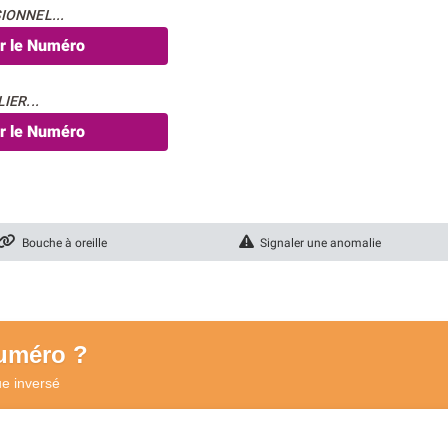
IONNEL...
er le Numéro
IER...
er le Numéro
Bouche à oreille
Signaler une anomalie
numéro ?
ue
inversé