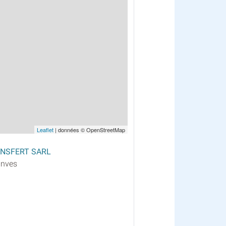
Leaflet
| données © OpenStreetMap
RANSFERT SARL
anves