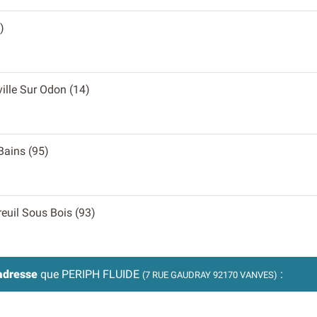
)
eville Sur Odon (14)
Bains (95)
reuil Sous Bois (93)
adresse
que PERIPH FLUIDE
:
(7 RUE GAUDRAY 92170 VANVES)