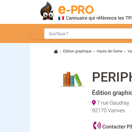
Édition graphique
Hauts-de-Seine
Va
>
>
>
PERIP
Édition graphi
7 rue Gaudray
92170 Vanves
Contacter P