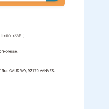
 limitée (SARL).
 pré-presse
.
é : 7 Rue GAUDRAY, 92170 VANVES.