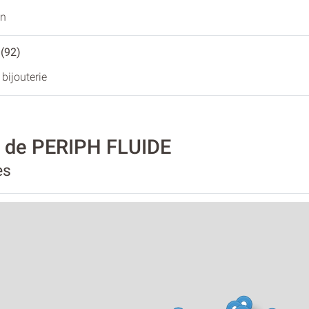
on
 (92)
 bijouterie
é de PERIPH FLUIDE
es