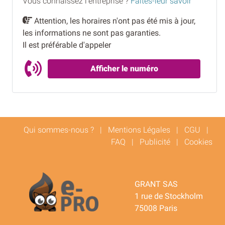
Vous connaissez l'entreprise ?
Faites-leur savoir
Attention, les horaires n'ont pas été mis à jour,
les informations ne sont pas garanties.
Il est préférable d'appeler
Afficher le numéro
Qui sommes-nous ?
|
Mentions Légales
|
CGU
|
FAQ
|
Publicité
|
Cookies
GRANT SAS
1 rue de Stockholm
75008 Paris