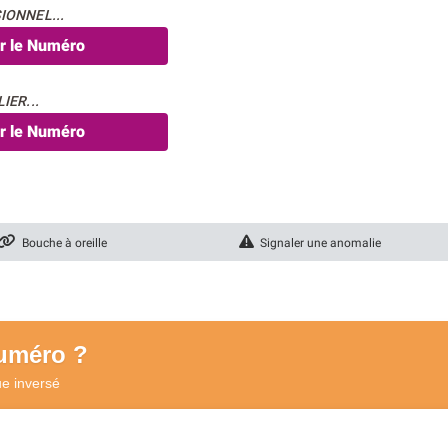
IONNEL...
er le Numéro
IER...
er le Numéro
Bouche à oreille
Signaler une anomalie
numéro ?
ue
inversé