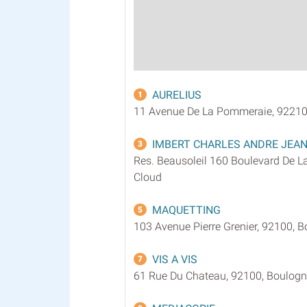
AURELIUS
1
11 Avenue De La Pommeraie, 92210,
IMBERT CHARLES ANDRE JEA
3
Res. Beausoleil 160 Boulevard De L
Cloud
MAQUETTING
5
103 Avenue Pierre Grenier, 92100, B
VIS A VIS
7
61 Rue Du Chateau, 92100, Boulogne