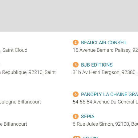
BEAUCLAIR CONSEIL
2
 Saint Cloud
15 Avenue Bernard Palissy, 92
N
BJB EDITIONS
4
a Republique, 92210, Saint
31b Av Henri Bergson, 92380,
PANOPLY LA CHAINE GR
6
oulogne Billancourt
54-56 54 Avenue Du General Le
SEPIA
8
 Billancourt
6 Rue Jules Simon, 92100, Bo