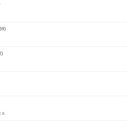
)
59)
2)
.a.