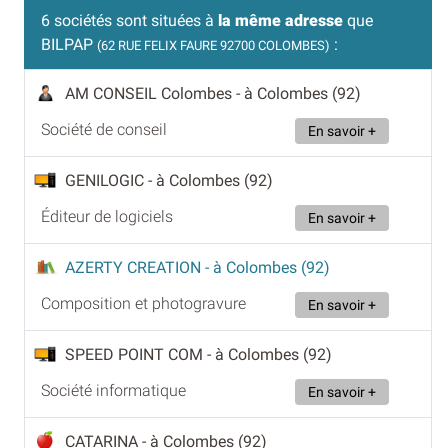
6 sociétés sont situées à
la même adresse
que
BILPAP
:
(62 RUE FELIX FAURE 92700 COLOMBES)
AM CONSEIL Colombes
- à Colombes (92)
Société de conseil
En savoir +
GENILOGIC
- à Colombes (92)
Éditeur de logiciels
En savoir +
AZERTY CREATION
- à Colombes (92)
Composition et photogravure
En savoir +
SPEED POINT COM
- à Colombes (92)
Société informatique
En savoir +
CATARINA
- à Colombes (92)