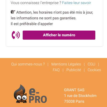
Vous connaissez l'entreprise ?
Faites-leur savoir
Attention, les horaires n'ont pas été mis à jour,
les informations ne sont pas garanties.
Il est préférable d'appeler
Afficher le numéro
Qui sommes-nous ?
|
Mentions Légales
|
CGU
|
FAQ
|
Publicité
|
Cookies
GRANT SAS
1 rue de Stockholm
75008 Paris