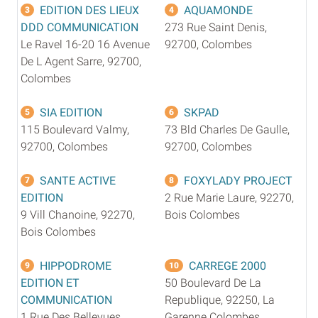
EDITION DES LIEUX
AQUAMONDE
3
4
DDD COMMUNICATION
273 Rue Saint Denis,
Le Ravel 16-20 16 Avenue
92700, Colombes
De L Agent Sarre, 92700,
Colombes
SIA EDITION
SKPAD
5
6
115 Boulevard Valmy,
73 Bld Charles De Gaulle,
92700, Colombes
92700, Colombes
SANTE ACTIVE
FOXYLADY PROJECT
7
8
EDITION
2 Rue Marie Laure, 92270,
9 Vill Chanoine, 92270,
Bois Colombes
Bois Colombes
HIPPODROME
CARREGE 2000
9
10
EDITION ET
50 Boulevard De La
COMMUNICATION
Republique, 92250, La
1 Rue Des Bellevues,
Garenne Colombes