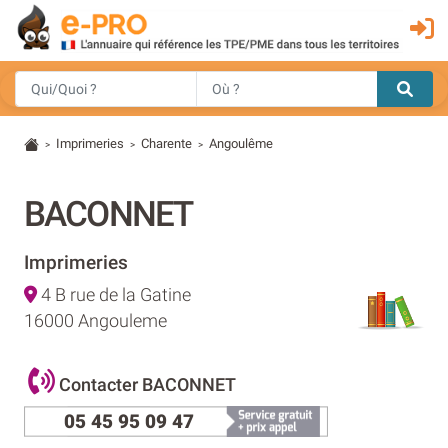
Imprimeries
Charente
Angoulême
>
>
>
BACONNET
Imprimeries
4 B rue de la Gatine
16000 Angouleme
Contacter BACONNET
05 45 95 09 47