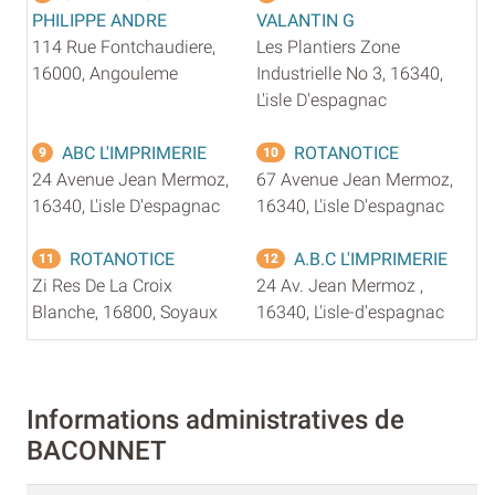
PHILIPPE ANDRE
VALANTIN G
114 Rue Fontchaudiere,
Les Plantiers Zone
16000, Angouleme
Industrielle No 3, 16340,
L'isle D'espagnac
ABC L'IMPRIMERIE
ROTANOTICE
9
10
24 Avenue Jean Mermoz,
67 Avenue Jean Mermoz,
16340, L'isle D'espagnac
16340, L'isle D'espagnac
ROTANOTICE
A.B.C L'IMPRIMERIE
11
12
Zi Res De La Croix
24 Av. Jean Mermoz ,
Blanche, 16800, Soyaux
16340, L'isle-d'espagnac
Informations administratives de
BACONNET