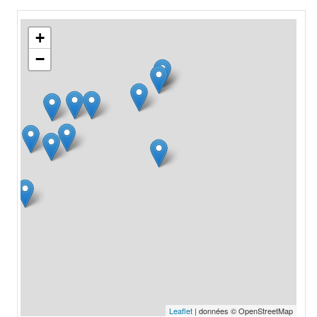
+
−
Leaflet
| données © OpenStreetMap