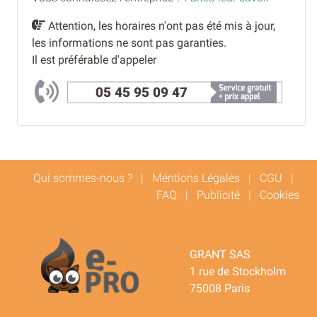
Attention, les horaires n'ont pas été mis à jour,
les informations ne sont pas garanties.
Il est préférable d'appeler
05 45 95 09 47
Qui sommes-nous ?
|
Mentions Légales
|
CGU
|
FAQ
|
Publicité
|
Cookies
GRANT SAS
1 rue de Stockholm
75008 Paris